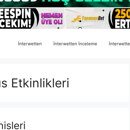
İnterwetten
İnterwetten İnceleme
İnterwette
 Etkinlikleri
isleri