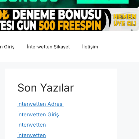
n Giriş
İnterwetten Şikayet
İletişim
Son Yazılar
İnterwetten Adresi
İnterwetten Giriş
İnterwetten
İnterwetten