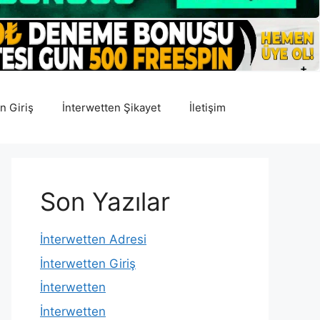
n Giriş
İnterwetten Şikayet
İletişim
Son Yazılar
İnterwetten Adresi
İnterwetten Giriş
İnterwetten
İnterwetten