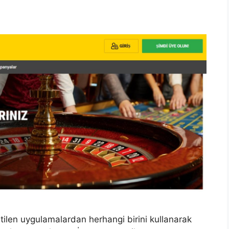
rtilen uygulamalardan herhangi birini kullanarak