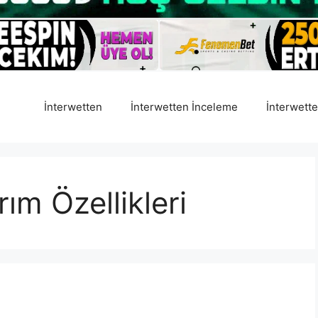
İnterwetten
İnterwetten İnceleme
İnterwette
ım Özellikleri