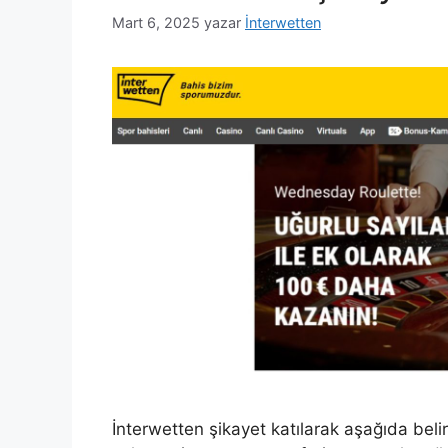
Mart 6, 2025
yazar
İnterwetten
İnterwetten şikayet katılarak aşağıda beli