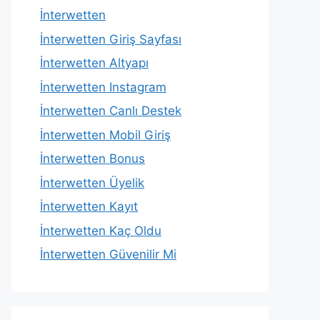
İnterwetten
İnterwetten Giriş Sayfası
İnterwetten Altyapı
İnterwetten Instagram
İnterwetten Canlı Destek
İnterwetten Mobil Giriş
İnterwetten Bonus
İnterwetten Üyelik
İnterwetten Kayıt
İnterwetten Kaç Oldu
İnterwetten Güvenilir Mi