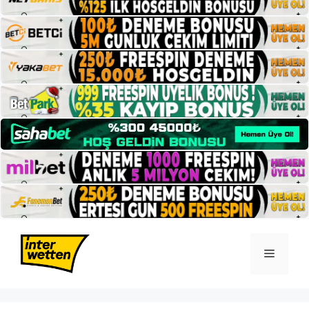
İçeriğe
atla
Menü