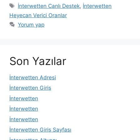
Etiketler
İnterwetten Canlı Destek
,
İnterwetten
Heyecan Verici Oranlar
Yorum yap
Son Yazılar
İnterwetten Adresi
İnterwetten Giriş
İnterwetten
İnterwetten
İnterwetten
İnterwetten Giriş Sayfası