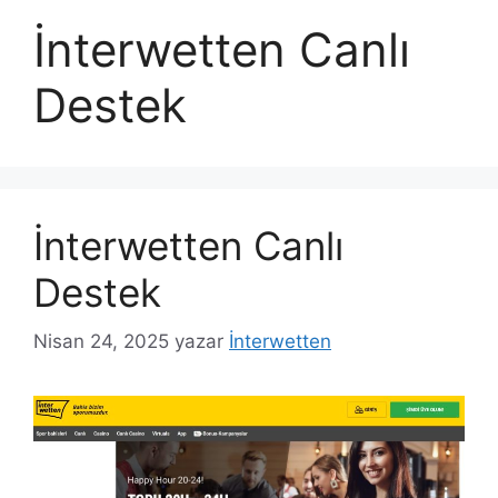
İnterwetten Canlı
Destek
İnterwetten Canlı
Destek
Nisan 24, 2025
yazar
İnterwetten