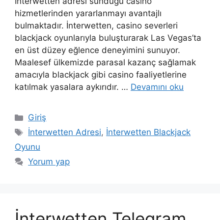
İnterwetten adresi sunduğu casino
hizmetlerinden yararlanmayı avantajlı
bulmaktadır. İnterwetten, casino severleri
blackjack oyunlarıyla buluşturarak Las Vegas’ta
en üst düzey eğlence deneyimini sunuyor.
Maalesef ülkemizde parasal kazanç sağlamak
amacıyla blackjack gibi casino faaliyetlerine
katılmak yasalara aykırıdır. …
Devamını oku
Kategoriler
Giriş
Etiketler
İnterwetten Adresi
,
İnterwetten Blackjack
Oyunu
Yorum yap
İnterwetten Telegram