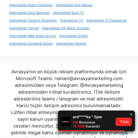
İnterwetten Rulet Özellikleri
İnterwetten Slot Masası
İnterwetten Spor Bahisleri
İnterwetten Spor Tv
İnterwetten Tasarım Özellikleri
İnterwetten TV
İnterwetten Tv Promosyon
İnterwetten Twitter
İnterwetten VIP Bahis Oyunları
İnterwetten Web Sitesi Erişimi
İnterwetten Üyelik
İnterwetten İnceleme Adresi
İnterwetten Şikayet
Avrasya'nın en büyük reklam platformunda olmak için
Microsoft Teams:
reklam@avrasyamarketing.com
adresimizden veya Telegram: @Avrasyamarketing
adresimizden irtibat kurabilirsiniz. (Tek iletişim
adreslerimiz teams / telegram ve mail adresimizdir.
Harici hiçbir iletişim adresimiz bulunmamaktadır.
Lütfen itibar etmeyiniz.) Türkiye yasalarına göre 7258
sayılı kanun uyarınca yasa dışı bahis oynamanın
cezaları mevcuttur. Şu an bulunduğunuz site hiç bir
şekilde illegal bahis oyunları oynatmıyor ve oynamaya