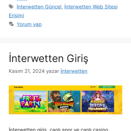
Etiketler
İnterwetten Güncel
,
İnterwetten Web Sitesi
Erişimi
Yorum yap
İnterwetten Giriş
Kasım 21, 2024
yazar
İnterwetten
İnterwetten giriş, canlı spor ve canlı casino