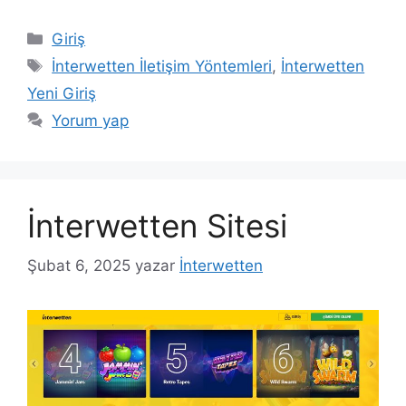
Kategoriler
Giriş
Etiketler
İnterwetten İletişim Yöntemleri
,
İnterwetten
Yeni Giriş
Yorum yap
İnterwetten Sitesi
Şubat 6, 2025
yazar
İnterwetten