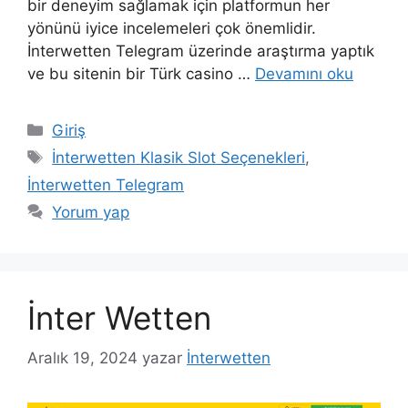
bir deneyim sağlamak için platformun her
yönünü iyice incelemeleri çok önemlidir.
İnterwetten Telegram üzerinde araştırma yaptık
ve bu sitenin bir Türk casino …
Devamını oku
Kategoriler
Giriş
Etiketler
İnterwetten Klasik Slot Seçenekleri
,
İnterwetten Telegram
Yorum yap
İnter Wetten
Aralık 19, 2024
yazar
İnterwetten