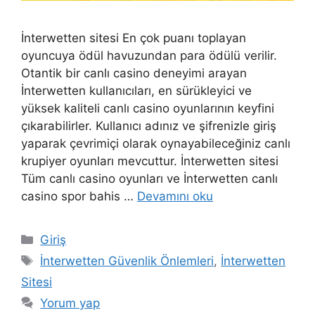
İnterwetten sitesi En çok puanı toplayan
oyuncuya ödül havuzundan para ödülü verilir.
Otantik bir canlı casino deneyimi arayan
İnterwetten kullanıcıları, en sürükleyici ve
yüksek kaliteli canlı casino oyunlarının keyfini
çıkarabilirler. Kullanıcı adınız ve şifrenizle giriş
yaparak çevrimiçi olarak oynayabileceğiniz canlı
krupiyer oyunları mevcuttur. İnterwetten sitesi
Tüm canlı casino oyunları ve İnterwetten canlı
casino spor bahis …
Devamını oku
Kategoriler
Giriş
Etiketler
İnterwetten Güvenlik Önlemleri
,
İnterwetten
Sitesi
Yorum yap