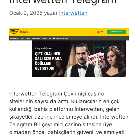
Ocak 9, 2025
yazar
İnterwetten
İnterwetten Telegram Çevrimiçi casino
sitelerinin sayısı da arttı. Kullanıcıların en çok
kullandığı bahis platformu İnterwetten, gelen
şikayetler üzerine incelemeye alındı. İnterwetten
Telegram Bir çevrimiçi casino sitesine üye
olmadan önce, bahisçilerin güvenli ve emniyetli