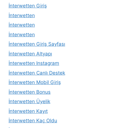
İnterwetten Giriş
İnterwetten
İnterwetten
İnterwetten
İnterwetten Giriş Sayfası
İnterwetten Altyapı
İnterwetten Instagram
İnterwetten Canlı Destek
İnterwetten Mobil Giriş
İnterwetten Bonus
İnterwetten Üyelik
İnterwetten Kayıt
İnterwetten Kaç Oldu