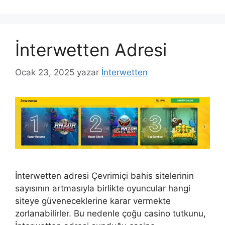
İnterwetten Adresi
Ocak 23, 2025
yazar
İnterwetten
İnterwetten adresi Çevrimiçi bahis sitelerinin
sayısının artmasıyla birlikte oyuncular hangi
siteye güveneceklerine karar vermekte
zorlanabilirler. Bu nedenle çoğu casino tutkunu,