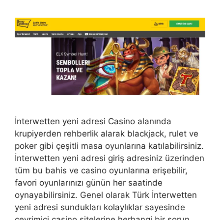
İnterwetten yeni adresi Casino alanında
krupiyerden rehberlik alarak blackjack, rulet ve
poker gibi çeşitli masa oyunlarına katılabilirsiniz.
İnterwetten yeni adresi giriş adresiniz üzerinden
tüm bu bahis ve casino oyunlarına erişebilir,
favori oyunlarınızı günün her saatinde
oynayabilirsiniz. Genel olarak Türk İnterwetten
yeni adresi sundukları kolaylıklar sayesinde
çevrimiçi casino sitelerine herhangi bir sorun