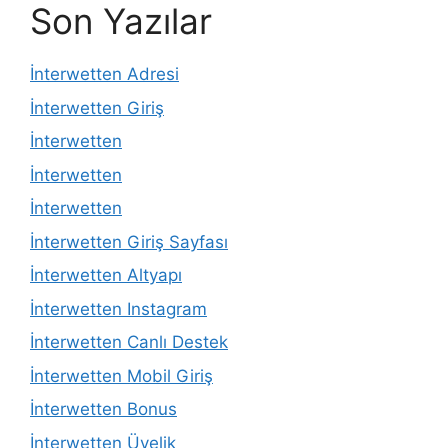
Son Yazılar
İnterwetten Adresi
İnterwetten Giriş
İnterwetten
İnterwetten
İnterwetten
İnterwetten Giriş Sayfası
İnterwetten Altyapı
İnterwetten Instagram
İnterwetten Canlı Destek
İnterwetten Mobil Giriş
İnterwetten Bonus
İnterwetten Üyelik