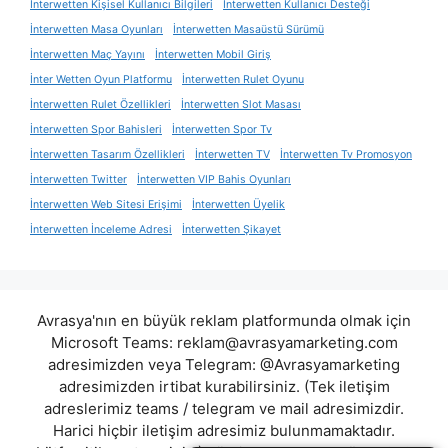
İnterwetten Kişisel Kullanıcı Bilgileri
İnterwetten Kullanıcı Desteği
İnterwetten Masa Oyunları
İnterwetten Masaüstü Sürümü
İnterwetten Maç Yayını
İnterwetten Mobil Giriş
İnter Wetten Oyun Platformu
İnterwetten Rulet Oyunu
İnterwetten Rulet Özellikleri
İnterwetten Slot Masası
İnterwetten Spor Bahisleri
İnterwetten Spor Tv
İnterwetten Tasarım Özellikleri
İnterwetten TV
İnterwetten Tv Promosyon
İnterwetten Twitter
İnterwetten VIP Bahis Oyunları
İnterwetten Web Sitesi Erişimi
İnterwetten Üyelik
İnterwetten İnceleme Adresi
İnterwetten Şikayet
Avrasya'nın en büyük reklam platformunda olmak için
Microsoft Teams:
reklam@avrasyamarketing.com
adresimizden veya Telegram: @Avrasyamarketing
adresimizden irtibat kurabilirsiniz. (Tek iletişim
adreslerimiz teams / telegram ve mail adresimizdir.
Harici hiçbir iletişim adresimiz bulunmamaktadır.