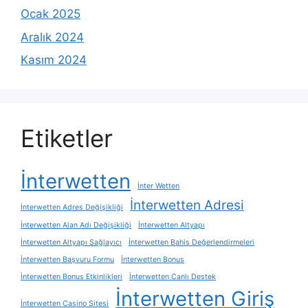
Ocak 2025
Aralık 2024
Kasım 2024
Etiketler
İnterwetten
İnter Wetten
İnterwetten Adresi
İnterwetten Adres Değişikliği
İnterwetten Alan Adı Değişikliği
İnterwetten Altyapı
İnterwetten Altyapı Sağlayıcı
İnterwetten Bahis Değerlendirmeleri
İnterwetten Başvuru Formu
İnterwetten Bonus
İnterwetten Bonus Etkinlikleri
İnterwetten Canlı Destek
İnterwetten Giriş
İnterwetten Casino Sitesi