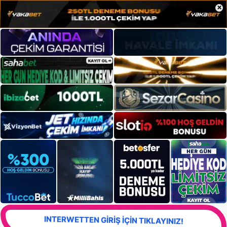
×
INTERWETTEN GİRİŞ İÇİN TIKLAYINIZ!